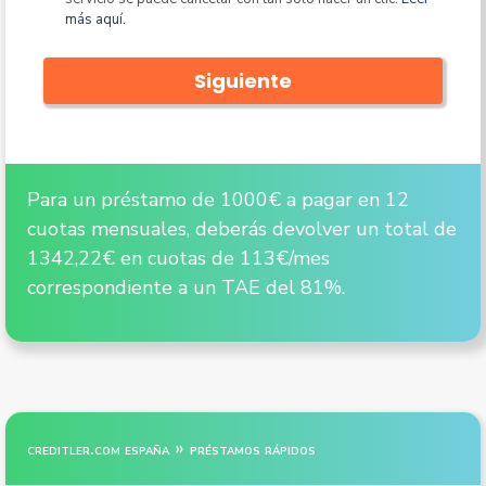
más aquí.
Siguiente
Para un préstamo de 1000€ a pagar en 12
cuotas mensuales, deberás devolver un total de
1342,22€ en cuotas de 113€/mes
correspondiente a un TAE del 81%.
»
creditler.com españa
préstamos rápidos